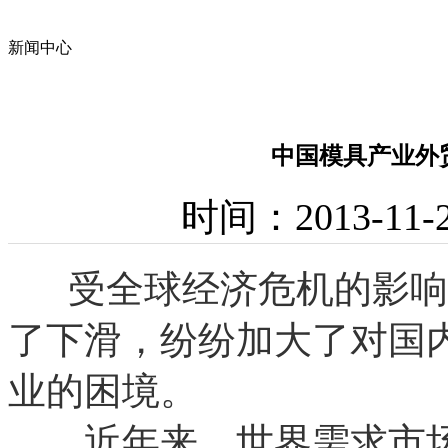
新闻中心
中国模具产业外
时间：2013-11-2
受全球经济危机的影响
了下滑，纷纷加大了对国
业的困境。
近年来，世界需求市场