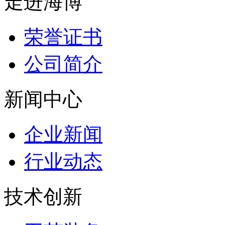
走进海博
荣誉证书
公司简介
新闻中心
企业新闻
行业动态
技术创新