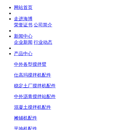
网站首页
走进海博
荣誉证书
公司简介
新闻中心
企业新闻
行业动态
产品中心
中外各型搅拌臂
仕高玛搅拌机配件
稳定土厂搅拌机配件
中外沥青搅拌站配件
混凝土搅拌机配件
摊铺机配件
平地机配件